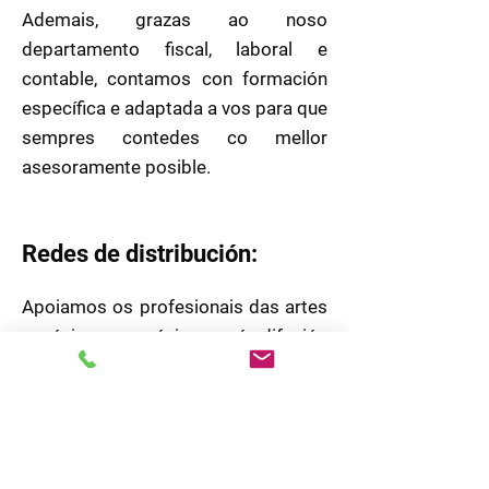
Ademais, grazas ao noso
departamento fiscal, laboral e
contable, contamos con formación
específica e adaptada a vos para que
sempres contedes co mellor
asesoramente posible.
Redes de distribución:
Apoiamos os profesionais das artes
escénicas e a música na súa difusión
e visibilidade. Por iso, ofrecemos un
servizo completo de xestión e
inclusión en redes culturais como
Galaescena da AGADIC, as Redes
das Deputacións (+Música ou a Rede